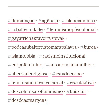
dominação
 · 
agência
 · 
silenciamento
 · 
#
#
#
subalternidade
 · 
feminismopóscolonial
 · 
#
#
gayatrichakravortyspivak
 · 
#
podeasubalternatomarapalavra
 · 
burca
 · 
#
#
islamofobia
 · 
racismoinstitucional
 · 
#
#
corpofeminino
 · 
autonomiadamulher
 · 
#
#
liberdadereligiosa
 · 
estadocorpo
 · 
#
#
feminismointerseccional
 · 
escutaativa
 · 
#
#
descolonizarofeminismo
 · 
kuircuir
 · 
#
#
desdeasmargens
#