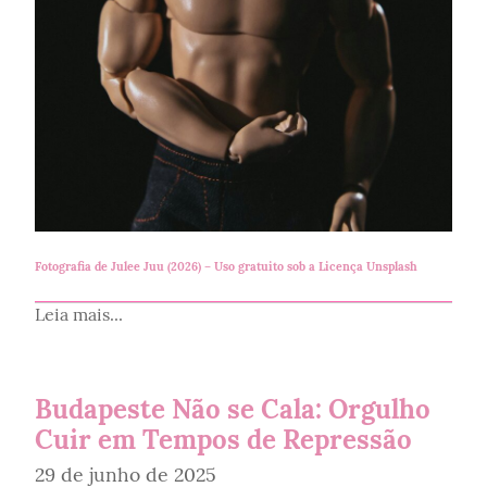
Fotografia de
Julee Juu (2026)
– Uso gratuito sob a
Licença Unsplash
Leia mais...
Budapeste Não se Cala: Orgulho
Cuir em Tempos de Repressão
29 de junho de 2025