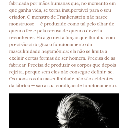
fabricada por mãos humanas que, no momento em 
que ganha vida, se torna insuportável para o seu 
criador. O monstro de Frankenstein não nasce 
monstruoso — é produzido como tal pelo olhar de 
quem o fez e pela recusa de quem o deveria 
reconhecer. Há algo nesta ficção que ilumina com 
precisão cirúrgica o funcionamento da 
masculinidade hegemónica: ela não se limita a 
excluir certas formas de ser homem. Precisa de as 
fabricar. Precisa de produzir os corpos que depois 
rejeita, porque sem eles não consegue definir-se. 
Os monstros da masculinidade não são acidentes 
da fábrica — são a sua condição de funcionamento.