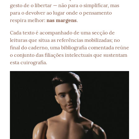
gesto de o libertar — não para o simplificar, mas 
para o devolver ao lugar onde o pensamento 
respira melhor: 
nas margens
.
Cada texto é acompanhado de uma secção de 
leituras que situa as referências mobilizadas; no 
final do caderno, uma bibliografia comentada reúne 
o conjunto das filiações intelectuais que sustentam 
esta cuirografia.