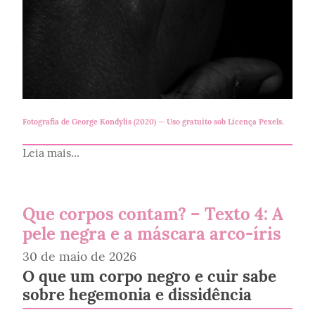
Fotografia de
George Kondylis (2020)
— Uso gratuito sob
Licença Pexels
.
Leia mais...
Que corpos contam? – Texto 4: A
pele negra e a máscara arco-íris
30 de maio de 2026
O que um corpo negro e cuir sabe
sobre hegemonia e dissidência