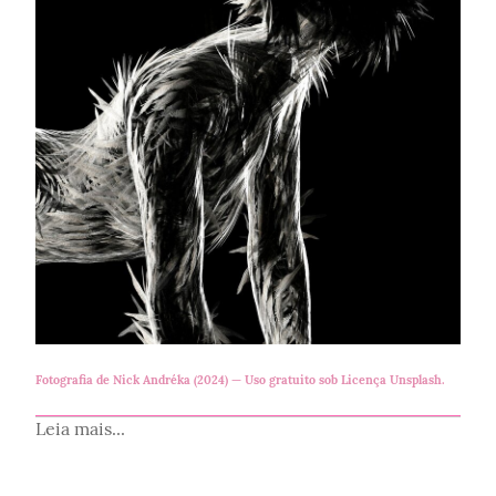
Fotografia de
Nick Andréka (2024)
— Uso gratuito sob
Licença Unsplash
.
Leia mais...