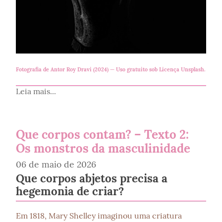
Fotografia de
Antor Roy Dravi (2024)
— Uso gratuito sob
Licença Unsplash
.
Leia mais...
Que corpos contam? – Texto 2:
Os monstros da masculinidade
06 de maio de 2026
Que corpos abjetos precisa a
hegemonia de criar?
Em 1818, Mary Shelley imaginou uma criatura 